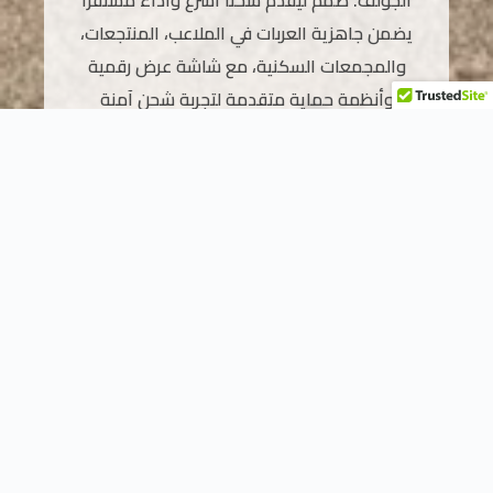
الجولف. صُمم ليقدم شحناً أسرع وأداءً مستقراً
يضمن جاهزية العربات في الملاعب، المنتجعات،
والمجمعات السكنية، مع شاشة عرض رقمية
وأنظمة حماية متقدمة لتجربة شحن آمنة
وفعالة.
أضف إلى السلة
أبرز مميزات الشاحن السريع لعربات
الجولف
تقنية متطورة توفر شحناً ثابتاً وفعالاً يقلل من وقت الانتظار