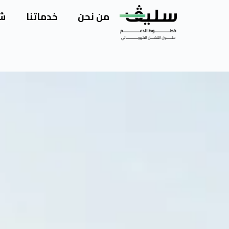
من نحن
خدماتنا
شر